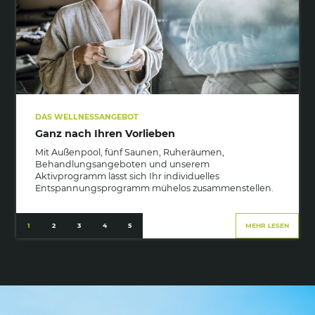
DAS WELLNESSANGEBOT
Ganz nach Ihren Vorlieben
Mit Außenpool, fünf Saunen, Ruheräumen,
Behandlungsangeboten und unserem
Aktivprogramm lässt sich Ihr individuelles
Entspannungsprogramm mühelos zusammenstellen.
EN
EN
EN
MEHR LESEN
AR