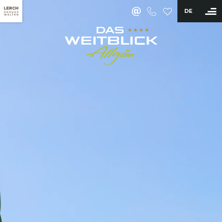
DE
BUCHEN
Hotel
Zimmer & Angebote
Wellness & Aktiv
Kulinarik
Erlebnisse
Tagungshotel Allgäu
Heiraten & Feiern im Feststadl