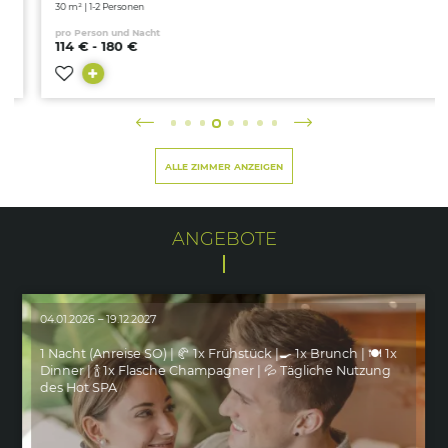
30 m² | 1-2 Personen
pro Person und Nacht
114 € - 180 €
ALLE ZIMMER ANZEIGEN
ANGEBOTE
04.01.2026 – 19.12.2027
1 Nacht (Anreise SO) | 🥐 1x Frühstück |🍳 1x Brunch | 🍽️ 1x
Dinner | 🍾 1x Flasche Champagner | 💦 Tägliche Nutzung
des Hot SPA