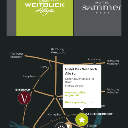
Hotel Das Weitblick
Allgäu
Schongauer Straße 48 |
87616
Marktoberdorf
www.weitblick-
allgaeu.de
Routenplanung