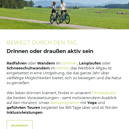
BEWEGT DURCH DEN TAG
Drinnen oder draußen aktiv sein
Radfahren
oder
Wandern
im
Sommer
,
Langlaufen
oder
Schneeschuhwandern
im
Winter
, das Weitblick Allgäu ist
eingebettet in eine Umgebung, die das ganze Jahr über
vielfältige Möglichkeiten bietet, sich zu bewegen und die Natur
zu genießen.
Wer lieber drinnen trainiert, findet in unserem
Fitnessstudio
die besten Voraussetzungen – samt motivierendem Ausblick
auf den Horizont. Unser
Aktivprogramm
mit
Yoga
und
geführten Touren
begleitet Sie 365 Tage über und ist Teil der
Inklusivleistungen
.
ERLEBNISSE