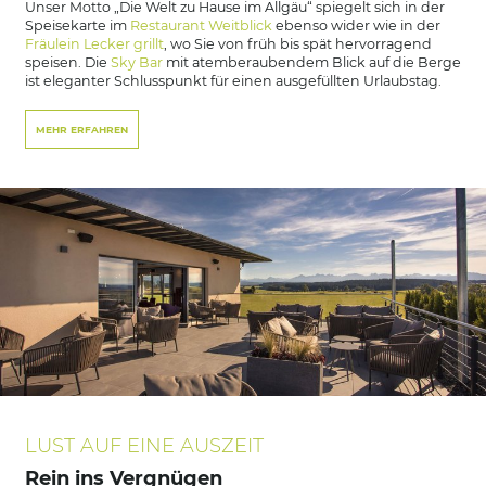
Unser Motto „Die Welt zu Hause im Allgäu“ spiegelt sich in der
Speisekarte im
Restaurant Weitblick
ebenso wider wie in der
Fräulein Lecker grillt
, wo Sie von früh bis spät hervorragend
speisen. Die
Sky Bar
mit atemberaubendem Blick auf die Berge
ist eleganter Schlusspunkt für einen ausgefüllten Urlaubstag.
MEHR ERFAHREN
LUST AUF EINE AUSZEIT
Rein ins Vergnügen