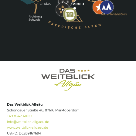
Das Weitblick Allgäu
Schongauer Straße 48, 87616 Marktoberdorf
+49 8342 41010
info@
weitblick-allgaeu.
de
www.weitblick-allgaeu.de
Ust-ID: DE269167694