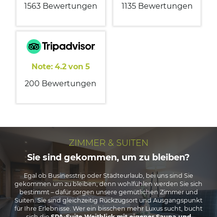
1563 Bewertungen
1135 Bewertungen
Erlebnisse
Tagungshotel Allgäu
Heiraten & Feiern im Feststadl
Note:
4.2
von
5
200 Bewertungen
ZIMMER & SUITEN
Sie sind gekommen, um zu bleiben?
Egal ob Businesstrip oder Städteurlaub, bei uns sind Sie
gekommen um zu bleiben, denn wohlfühlen werden Sie sich
bestimmt – dafür sorgen unsere gemütlichen Zimmer und
Suiten. Sie sind gleichzeitig Rückzugsort und Ausgangspunkt
für Ihre Erlebnisse. Wer ein bisschen mehr Luxus sucht, bucht
sich die
SPA-Suite Weitblick mit eigener Sauna und