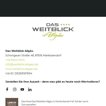
Das Weitblick Allgäu
Schongauer Straße 48, 87616 Marktoberdorf
+49 8342 41010
info@
weitblick-allgaeu.
de
www.weitblick-allgaeu.de
Ust-ID: DE269167694
Genießen Sie Ihre Auszeit – denn was gibt es heute noch Wertvolleres?
Das Hotel Das Weitblick Allgäu in Marktoberdorf ist Teil der Lerch
Genusswelten.