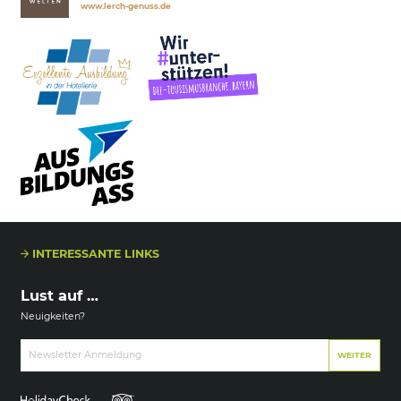
www.lerch-genuss.de
INTERESSANTE LINKS
Lust auf …
Neuigkeiten?
Newsletter Anmeldung
WEITER