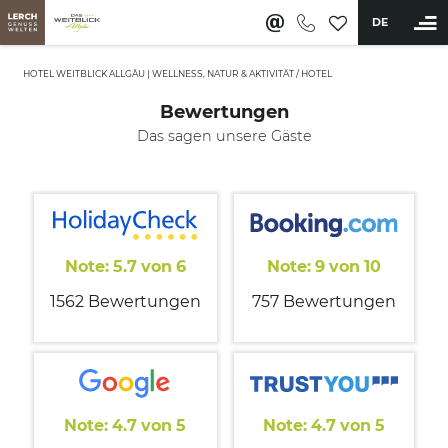
DE
HOTEL WEITBLICK ALLGÄU | WELLNESS, NATUR & AKTIVITÄT
/
HOTEL
Bewertungen
BUCHEN
Das sagen unsere Gäste
Hotel
Über uns
Verantwortungsbewusstsein
Autofrei reisen
Gutschein
Note:
5.7
von
6
Note:
9
von
10
Gut zu wissen
1562 Bewertungen
757 Bewertungen
Impressionen
Lerch Genussclub
Zimmer & Angebote
Wellness & Aktiv
Note:
4.7
von
5
Note:
4.7
von
5
Kulinarik