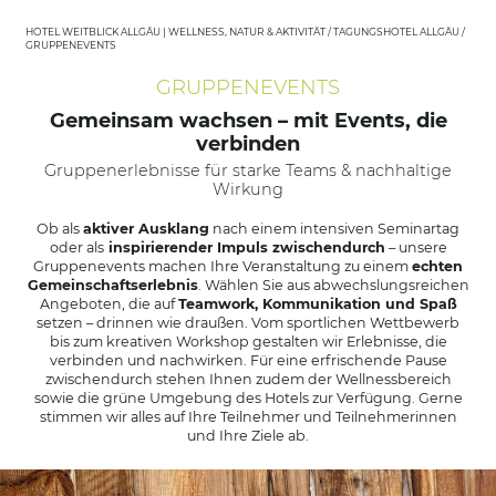
HOTEL WEITBLICK ALLGÄU | WELLNESS, NATUR & AKTIVITÄT
/
TAGUNGSHOTEL ALLGÄU
/
GRUPPENEVENTS
GRUPPENEVENTS
Gemeinsam wachsen – mit Events, die
verbinden
Gruppenerlebnisse für starke Teams & nachhaltige
Wirkung
Ob als
aktiver Ausklang
nach einem intensiven Seminartag
oder als
inspirierender Impuls zwischendurch
– unsere
Gruppenevents machen Ihre Veranstaltung zu einem
echten
Gemeinschaftserlebnis
. Wählen Sie aus abwechslungsreichen
Angeboten, die auf
Teamwork, Kommunikation und Spaß
setzen – drinnen wie draußen. Vom sportlichen Wettbewerb
bis zum kreativen Workshop gestalten wir Erlebnisse, die
verbinden und nachwirken. Für eine erfrischende Pause
zwischendurch stehen Ihnen zudem der Wellnessbereich
sowie die grüne Umgebung des Hotels zur Verfügung. Gerne
stimmen wir alles auf Ihre Teilnehmer und Teilnehmerinnen
und Ihre Ziele ab.