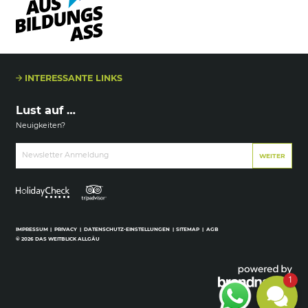
INTERESSANTE LINKS
Lust auf …
Neuigkeiten?
Newsletter Anmeldung
WEITER
IMPRESSUM
|
PRIVACY
|
DATENSCHUTZ-EINSTELLUNGEN
|
SITEMAP
|
AGB
© 2026 DAS WEITBLICK ALLGÄU
1