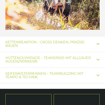
KETTENREAKTION – GROSS DENKEN, PRÄZISE B
AUEN
HÜTTENOLYMPIADE – TEAMSPASS MIT ALLGÄUER A
UGENZWINKERN
SEIFENKISTENRENNEN – TEAMBUILDING MIT
TEMPO & TECHNIK