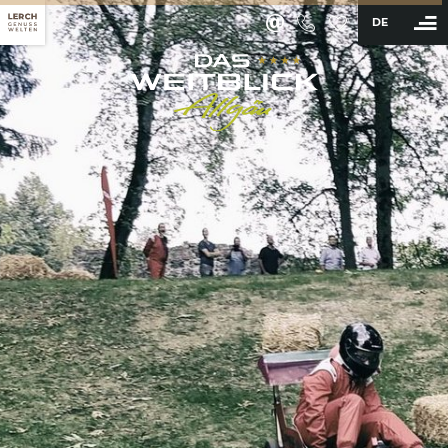
DE
BUCHEN
Hotel
Zimmer & Angebote
Wellness & Aktiv
Kulinarik
Erlebnisse
Tagungshotel Allgäu
Lerch Businesswelten
Tagungsräume
Technik & Inklusivleistungen