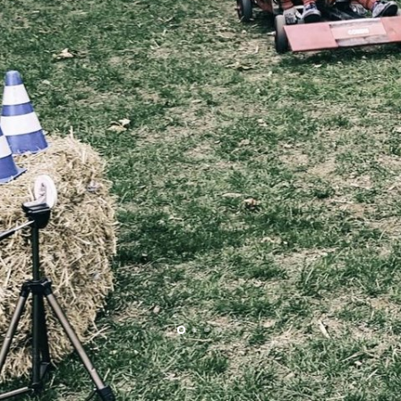
Kulinarische Begleitung
Gruppenevents
Verantwortungsbewusstsein
Heiraten & Feiern im Feststadl