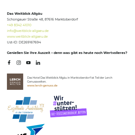
Das Weitblick Allgäu
Schongauer Straße 48, 87616 Marktoberdorf
+49 8342 41010
info@
weitblick-allgaeu.
de
www.weitblick-allgaeu.de
Ust-ID: DE269167694
Genießen Sie Ihre Auszeit – denn was gibt es heute noch Wertvolleres?
Das Hotel Das Weitblick Allgäu in Marktoberdorf ist Teil der Lerch
Genusswelten.
www.lerch-genuss.de