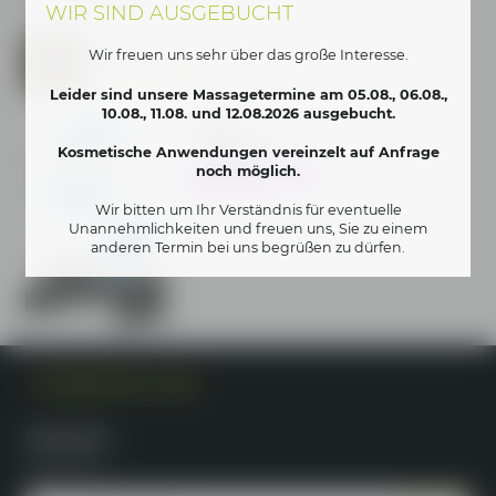
WIR SIND AUSGEBUCHT
Heiraten & Feiern im Feststadl
Das Hotel Das Weitblick Allgäu in Marktoberdorf ist Teil der Lerch
Wir freuen uns sehr über das große Interesse.
Genusswelten.
www.lerch-genuss.de
Leider sind unsere Massagetermine am 05.08., 06.08.,
10.08., 11.08. und 12.08.2026 ausgebucht.
Kosmetische Anwendungen vereinzelt auf Anfrage
noch möglich.
Wir bitten um Ihr Verständnis für eventuelle
Unannehmlichkeiten und freuen uns, Sie zu einem
anderen Termin bei uns begrüßen zu dürfen.
INTERESSANTE LINKS
Lust auf …
Neuigkeiten?