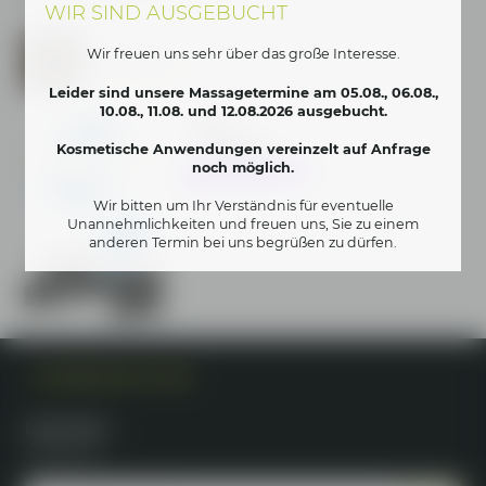
WIR SIND AUSGEBUCHT
Heiraten & Feiern im Feststadl
Das Hotel Das Weitblick Allgäu in Marktoberdorf ist Teil der Lerch
Wir freuen uns sehr über das große Interesse.
Genusswelten.
www.lerch-genuss.de
Leider sind unsere Massagetermine am 05.08., 06.08.,
10.08., 11.08. und 12.08.2026 ausgebucht.
Kosmetische Anwendungen vereinzelt auf Anfrage
noch möglich.
Wir bitten um Ihr Verständnis für eventuelle
Unannehmlichkeiten und freuen uns, Sie zu einem
anderen Termin bei uns begrüßen zu dürfen.
INTERESSANTE LINKS
Lust auf …
Neuigkeiten?